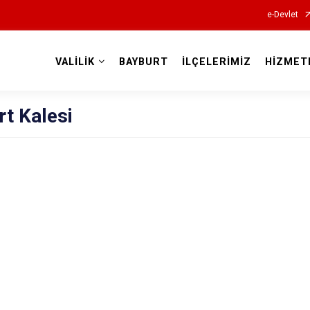
e-Devlet
VALİLİK
BAYBURT
İLÇELERİMİZ
HİZMET
Valilikler
t Kalesi