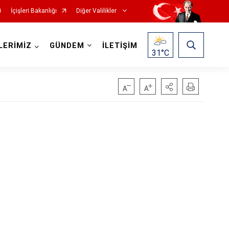
İçişleri Bakanlığı
Diğer Valilikler
LERİMİZ
GÜNDEM
İLETİŞİM
31
°C