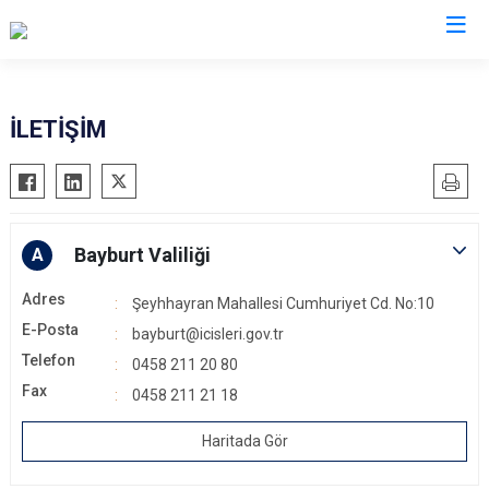
Valilikler
İLETİŞİM
Bayburt Valiliği
A
Adres
Şeyhhayran Mahallesi Cumhuriyet Cd. No:10
E-Posta
bayburt@icisleri.gov.tr
Telefon
0458 211 20 80
Fax
0458 211 21 18
Haritada Gör