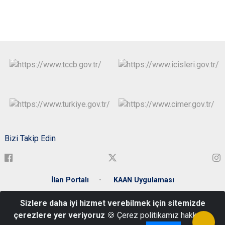
Bizi Takip Edin
İlan Portalı
KAAN Uygulaması
Sizlere daha iyi hizmet verebilmek için sitemizde
Şeyhhayran Mahallesi Cumhuriyet Caddesi No: 20
çerezlere yer veriyoruz
🍪 Çerez politikamız hakkında
0458 211 20 80