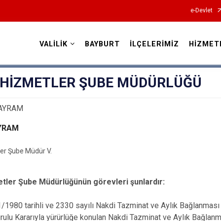
e-Devlet
VALİLİK
BAYBURT
İLÇELERİMİZ
HİZMET
Valilikler
İ HİZMETLER ŞUBE MÜDÜRLÜĞÜ
YRAM
ler Şube Müdür V.
etler Şube Müdürlüğünün görevleri şunlardır:
80 tarihli ve 2330 sayılı Nakdi Tazminat ve Aylık Bağlanması 
rulu Kararıyla yürürlüğe konulan Nakdi Tazminat ve Aylık Bağlan