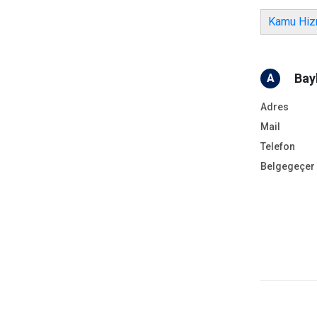
Kamu Hizm
Bayb
A
Adres
Mail
Telefon
Belgegeçer