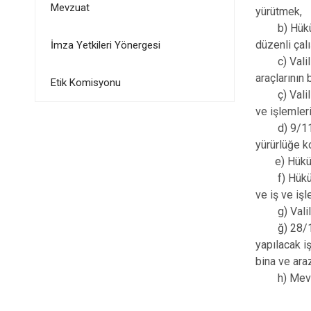
Mevzuat
yürütmek,
b) Hükümet 
düzenli çal
İmza Yetkileri Yönergesi
c) Valilikt
araçlarının
Etik Komisyonu
ç) Valilik 
ve işlemler
d) 9/11/198
yürürlüğe k
e) Hükümet
f) Hükümet 
ve iş ve iş
g) Valilik
ğ) 28/12/20
yapılacak iş
bina ve araz
h) Mevzuat