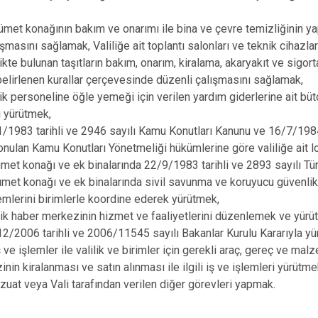
konağının bakım ve onarımı ile bina ve çevre temizliğinin yapılma
ışmasını sağlamak, Valiliğe ait toplantı salonları ve teknik cihaz
e bulunan taşıtların bakım, onarım, kiralama, akaryakıt ve sigort
 belirlenen kurallar çerçevesinde düzenli çalışmasını sağlamak,
personeline öğle yemeği için verilen yardım giderlerine ait bütçe
i yürütmek,
3 tarihli ve 2946 sayılı Kamu Konutları Kanunu ve 16/7/1984 ta
onulan Kamu Konutları Yönetmeliği hükümlerine göre valiliğe ait loj
 konağı ve ek binalarında 22/9/1983 tarihli ve 2893 sayılı Tür
konağı ve ek binalarında sivil savunma ve koruyucu güvenlik il
lemlerini birimlerle koordine ederek yürütmek,
 haber merkezinin hizmet ve faaliyetlerini düzenlemek ve yürü
06 tarihli ve 2006/11545 sayılı Bakanlar Kurulu Kararıyla yür
 ve işlemler ile valilik ve birimler için gerekli araç, gereç ve mal
inin kiralanması ve satın alınması ile ilgili iş ve işlemleri yürütme
 veya Vali tarafından verilen diğer görevleri yapmak.