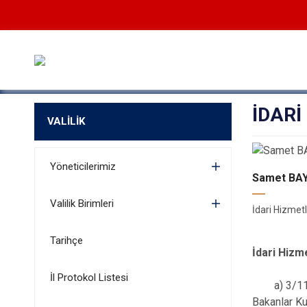
İDAR
VALİLİK
Yöneticilerimiz
Samet BA
Valilik Birimleri
İdari Hizmet
Tarihçe
İdari Hizm
İl Protokol Listesi
a) 3/11/19
Bakanlar Ku