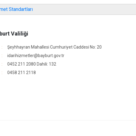
et Standartları
urt Valiliği
Şeyhhayran Mahallesi Cumhuriyet Caddesi No: 20
idarihizmetler@bayburt.gov.tr
0452 211 2080 Dahili: 132
0458 211 2118