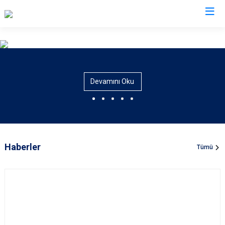
Valilikler
Devamını Oku
Haberler
Tümü